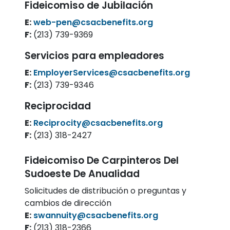
Fideicomiso de Jubilación
E:
web-pen@csacbenefits.org
F:
(213) 739-9369
Servicios para empleadores
E:
EmployerServices@csacbenefits.org
F:
(213) 739-9346
Reciprocidad
E:
Reciprocity@csacbenefits.org
F:
(213) 318-2427
Fideicomiso De Carpinteros Del
Sudoeste De Anualidad
Solicitudes de distribución o preguntas y
cambios de dirección
E:
swannuity@csacbenefits.org
F:
(213) 318-2366