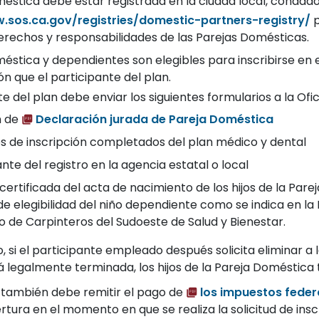
éstica debe estar registrada en la ciudad local, condado
.sos.ca.gov/registries/domestic-partners-registry/
p
derechos y responsabilidades de las Parejas Domésticas.
éstica y dependientes son elegibles para inscribirse en 
ión que el participante del plan.
te del plan debe enviar los siguientes formularios a la Ofi
n de
Declaración jurada de Pareja Doméstica
s de inscripción completados del plan médico y dental
e del registro en la agencia estatal o local
certificada del acta de nacimiento de los hijos de la Pa
 de elegibilidad del niño dependiente como se indica en l
o de Carpinteros del Sudoeste de Salud y Bienestar.
o, si el participante empleado después solicita eliminar a
 legalmente terminada, los hijos de la Pareja Doméstica 
e también debe remitir el pago de
los impuestos fede
ura en el momento en que se realiza la solicitud de insc