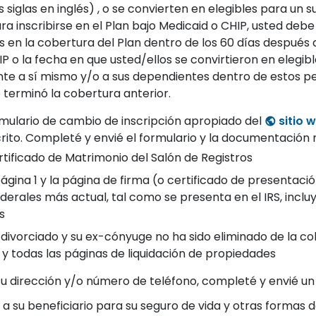
s siglas en inglés) , o se convierten en elegibles para un
a inscribirse en el Plan bajo Medicaid o CHIP, usted debe 
 en la cobertura del Plan dentro de los 60 días después 
 o la fecha en que usted/ellos se convirtieron en elegibles
e a sí mismo y/o a sus dependientes dentro de estos per
 terminó la cobertura anterior.
mulario de cambio de inscripción apropiado del
sitio 
crito. Completé y envié el formulario y la documentación 
rtificado de Matrimonio del Salón de Registros
ágina 1 y la página de firma (o certificado de presentaci
derales más actual, tal como se presenta en el IRS, incl
s
á divorciado y su ex-cónyuge no ha sido eliminado de la c
l y todas las páginas de liquidación de propiedades
u dirección y/o número de teléfono, completé y envié u
 a su beneficiario para su seguro de vida y otras formas