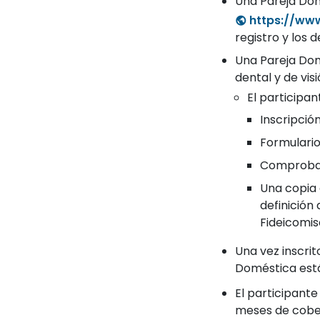
Una Pareja Dom
https://www
registro y los 
Una Pareja Dom
dental y de vis
El participan
Inscripció
Formulario
Comprobant
Una copia 
definición
Fideicomis
Una vez inscrit
Doméstica está
El participant
meses de cobert