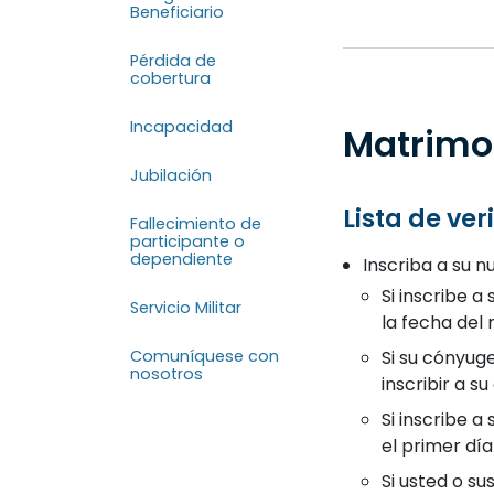
Beneficiario
Pérdida de
cobertura
Incapacidad
Matrimo
Jubilación
Lista de ve
Fallecimiento de
participante o
dependiente
Inscriba a su n
Si inscribe 
Servicio Militar
la fecha del 
Si su cónyuge
Comuníquese con
nosotros
inscribir a s
Si inscribe 
el primer dí
Si usted o s