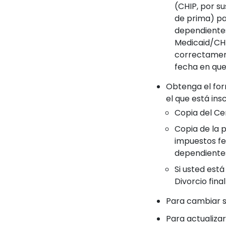
(CHIP, por su
de prima) par
dependientes
Medicaid/CHIP
correctament
fecha en que
Obtenga el for
el que está ins
Copia del Ce
Copia de la p
impuestos fe
dependiente
Si usted est
Divorcio fina
Para cambiar s
Para actualizar